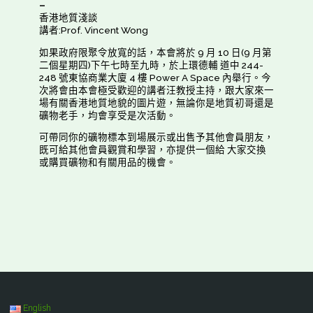
–
香港地質淺談
講者:Prof. Vincent Wong
如果政府限聚令放寬的話，本會將於 9 月 10 日(9 月第
二個星期四)下午七時至九時，於上環德輔 道中 244-
248 號東協商業大廈 4 樓 Power A Space 內舉行。今
次將會由本會極受歡迎的講者汪教授主持，跟大家來一
場有關香港地質地貌的圖片遊，無論你是地質初哥還是
礦物老手，均會享受是次活動。
可帶同你的礦物標本到場展示或出售予其他會員朋友，
既可給其他會員觀賞和學習，亦提供一個給 大家交換
或購買礦物和有關用品的機會。
English